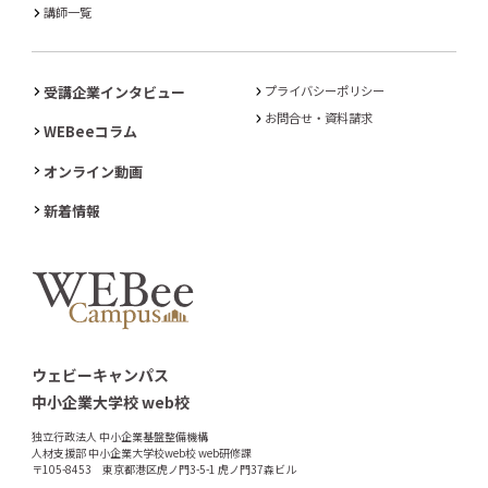
講師一覧
受講企業インタビュー
プライバシーポリシー
お問合せ・資料請求
WEBeeコラム
オンライン動画
新着情報
ウェビーキャンパス
中小企業大学校 web校
独立行政法人 中小企業基盤整備機構
人材支援部 中小企業大学校web校 web研修課
〒105-8453 東京都港区虎ノ門3-5-1 虎ノ門37森ビル