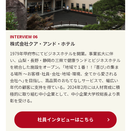
INTERVIEW 06
株式会社クア・アンド・ホテル
1979年甲府市にてビジネスホテルを開業。事業拡大に伴
い、山梨・長野・静岡の三県で健康ランドとビジネスホテル
を統合した施設をオープン。「地域で１番！！『喜び』の集ま
る場所 ～お客様･社員･会社･地域･環境、全てから愛される
会社へ」を目指し、高品質のおもてなしサービスで、幅広い
年代の顧客に支持を得ている。2024年2月には人材育成に積
極的に取り組む中小企業として、中小企業大学校総長より表
彰を受ける。
社員インタビューはこちら