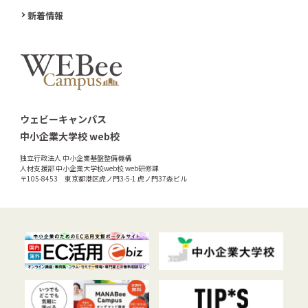
新着情報
ウェビーキャンパス
中小企業大学校 web校
独立行政法人 中小企業基盤整備機構
人材支援部 中小企業大学校web校 web研修課
〒105-8453 東京都港区虎ノ門3-5-1 虎ノ門37森ビル