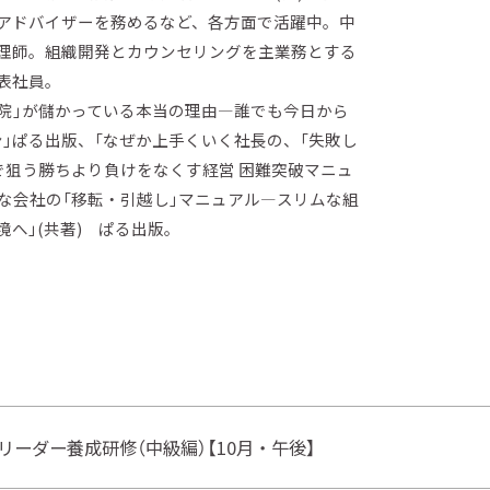
アドバイザーを務めるなど、各方面で活躍中。中
理師。組織開発とカウンセリングを主業務とする
表社員。
容院」が儲かっている本当の理由―誰でも今日から
ン」ぱる出版、「なぜか上手くいく社長の、「失敗し
で狙う勝ちより負けをなくす経営 困難突破マニュ
さな会社の「移転・引越し」マニュアル―スリムな組
へ」(共著) ぱる出版。
職場リーダー養成研修（中級編）【10月・午後】