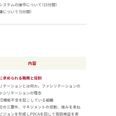
システムの操作について（15分間）
講について（5分間）
内容
に求められる職務と役割
リテーションとは何か。ファシリテーションの
ァシリテーションの理念
討】機能不全を起こしている組織
立の三要件、マネジメントの役割、強みを束ね
ビジョンを形成しPDCAを回して仮説検証を実