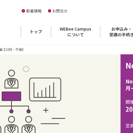
新着情報
お問合せ
WEBee Campus
お申込み・
トップ
について
受講の手続
編）【10月・午後】
N
N
月
開
20
定