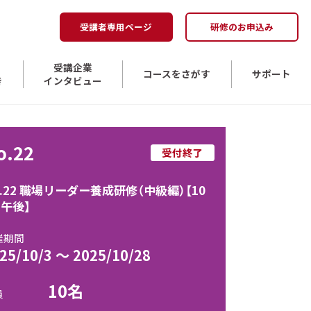
受講者専用ページ
研修のお申込み
受講企業
コースをさがす
サポート
き
インタビュー
o.22
受付終了
o.22 職場リーダー養成研修（中級編）【10
・午後】
催期間
25/10/3 ～ 2025/10/28
10名
員