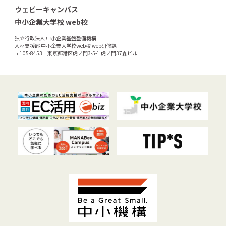
ウェビーキャンパス
中小企業大学校 web校
独立行政法人 中小企業基盤整備機構
人材支援部 中小企業大学校web校 web研修課
〒105-8453 東京都港区虎ノ門3-5-1 虎ノ門37森ビル