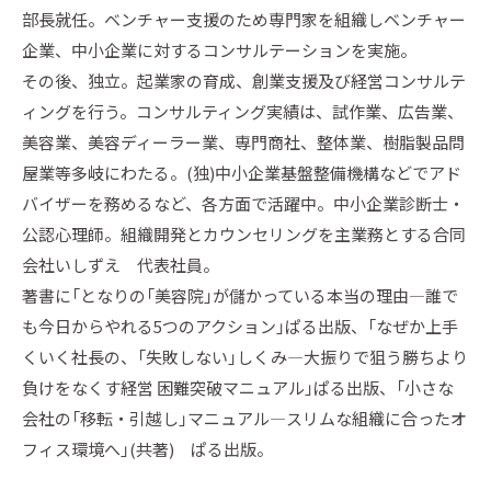
部長就任。ベンチャー支援のため専門家を組織しベンチャー
企業、中小企業に対するコンサルテーションを実施。
その後、独立。起業家の育成、創業支援及び経営コンサルテ
ィングを行う。コンサルティング実績は、試作業、広告業、
美容業、美容ディーラー業、専門商社、整体業、樹脂製品問
屋業等多岐にわたる。(独)中小企業基盤整備機構などでアド
バイザーを務めるなど、各方面で活躍中。中小企業診断士・
公認心理師。組織開発とカウンセリングを主業務とする合同
会社いしずえ 代表社員。
著書に「となりの「美容院」が儲かっている本当の理由―誰で
も今日からやれる5つのアクション」ぱる出版、「なぜか上手
くいく社長の、「失敗しない」しくみ―大振りで狙う勝ちより
負けをなくす経営 困難突破マニュアル」ぱる出版、「小さな
会社の「移転・引越し」マニュアル―スリムな組織に合ったオ
フィス環境へ」(共著) ぱる出版。