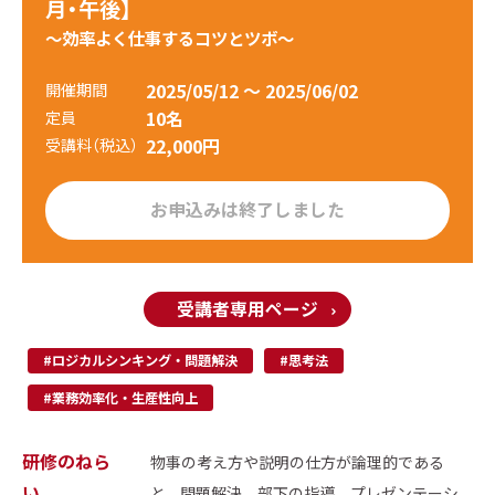
月・午後】
～効率よく仕事するコツとツボ～
2025/05/12 ～ 2025/06/02
開催期間
10名
定員
22,000円
受講料（税込）
お申込みは終了しました
受講者専用ページ
#ロジカルシンキング・問題解決
#思考法
#業務効率化・生産性向上
研修のねら
物事の考え方や説明の仕方が論理的である
い
と、問題解決、部下の指導、プレゼンテーシ