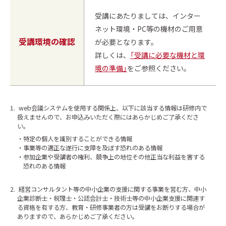
受講にあたりましては、インター
ネット環境・PC等の機材のご用意
受講環境の確認
が必要となります。
詳しくは、
「受講に必要な機材と環
境の準備」
をご参照ください。
1.
web会議システムを使用する関係上、以下に該当する情報は研修内で
扱えませんので、お申込みいただく際にはあらかじめご了承くださ
い。
特定の個人を識別することができる情報
事業等の適正な遂行に支障を及ぼす恐れのある情報
参加企業や受講者の権利、競争上の地位その他正当な利益を害する
恐れのある情報
2.
経営コンサルタント等の中小企業の支援に関する事業を営む方、中小
企業診断士・税理士・公認会計士・技術士等の中小企業支援に関連す
る資格を有する方、教育・研修事業者の方は受講をお断りする場合が
ありますので、あらかじめご了承ください。