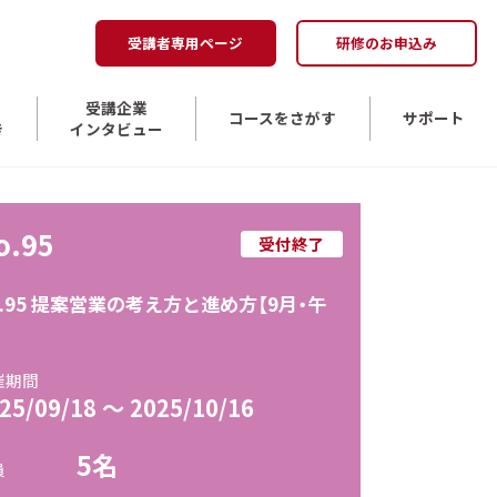
受講者専用ページ
研修のお申込み
受講企業
コースをさがす
サポート
き
インタビュー
o.95
受付終了
o.95 提案営業の考え方と進め方【9月・午
】
催期間
25/09/18 ～ 2025/10/16
5名
員