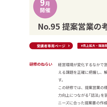
9
月
開催
No.95 提案営業
受講者専用ページ
#売上拡大・販路
研修のねらい
経営環境が変化するなかで
える課題を正確に把握し、
す。
この研修では、提案営業の
力向上につながる「話法」を
ニーズに合った提案書の作