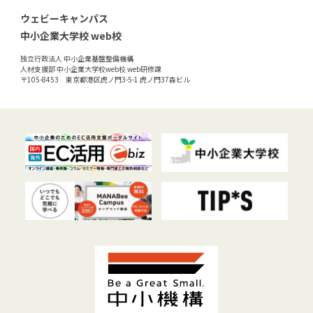
ウェビーキャンパス
中小企業大学校 web校
独立行政法人 中小企業基盤整備機構
人材支援部 中小企業大学校web校 web研修課
〒105-8453 東京都港区虎ノ門3-5-1 虎ノ門37森ビル