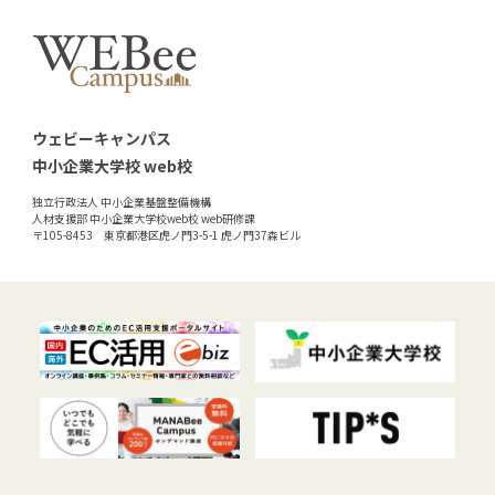
ウェビーキャンパス
中小企業大学校 web校
独立行政法人 中小企業基盤整備機構
人材支援部 中小企業大学校web校 web研修課
〒105-8453 東京都港区虎ノ門3-5-1 虎ノ門37森ビル