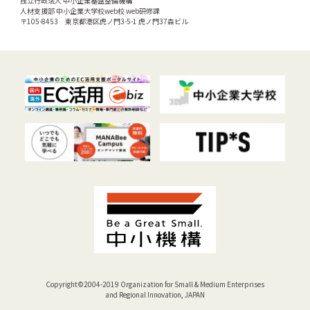
独立行政法人 中小企業基盤整備機構
人材支援部 中小企業大学校web校 web研修課
〒105-8453 東京都港区虎ノ門3-5-1 虎ノ門37森ビル
Copyright©2004-2019 Organization for Small & Medium Enterprises
and Regional Innovation, JAPAN