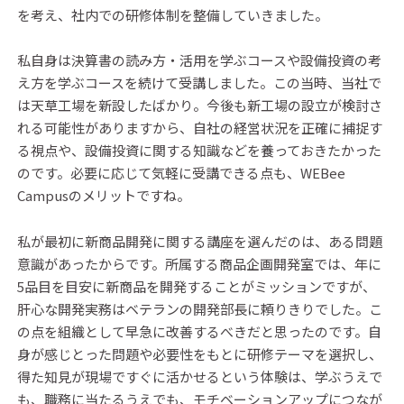
を考え、社内での研修体制を整備していきました。
私自身は決算書の読み方・活用を学ぶコースや設備投資の考
え方を学ぶコースを続けて受講しました。この当時、当社で
は天草工場を新設したばかり。今後も新工場の設立が検討さ
れる可能性がありますから、自社の経営状況を正確に捕捉す
る視点や、設備投資に関する知識などを養っておきたかった
のです。必要に応じて気軽に受講できる点も、WEBee
Campusのメリットですね。
私が最初に新商品開発に関する講座を選んだのは、ある問題
意識があったからです。所属する商品企画開発室では、年に
5品目を目安に新商品を開発することがミッションですが、
肝心な開発実務はベテランの開発部長に頼りきりでした。こ
の点を組織として早急に改善するべきだと思ったのです。自
身が感じとった問題や必要性をもとに研修テーマを選択し、
得た知見が現場ですぐに活かせるという体験は、学ぶうえで
も、職務に当たるうえでも、モチベーションアップにつなが