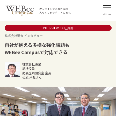
オンラインでみなさまの
人づくりをサポートします。
メニュー
INTERVIEW 02 社員篇
株式会社通宝 インタビュー
自社が抱える多様な強化課題も
WEBee Campusで対応できる
株式会社通宝
執行役員
商品企画開発室 室長
松原 昌哉さん