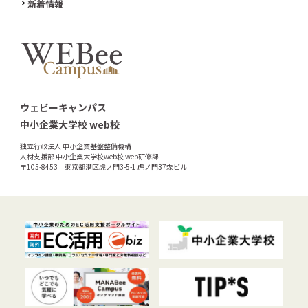
新着情報
ウェビーキャンパス
中小企業大学校 web校
独立行政法人 中小企業基盤整備機構
人材支援部 中小企業大学校web校 web研修課
〒105-8453 東京都港区虎ノ門3-5-1 虎ノ門37森ビル