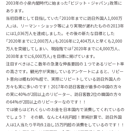
2003年の小泉内閣時代に始まった「ビジット・ジャパン」政策に
あります。
当初目標として目指していた「2010年までに訪日外国人1,000万
人」は、リーマン・ショック等により実現が遅れたものの2013年
には1,036万人を達成しました。その後の新たな目標とした
「2020年までに2,000万人」も2016年に2,404万人と早くも2,000
万人を突破してしまい、現段階では「2020年までに4,000万人、
2030年までに6,000万人」を目標に掲げています。
注目すべきはここ数年の急激な伸長要因の１つであるリピート率
の高さです。観光庁が実施しているアンケートによると、リピー
ト意向は概ね90%超で、実際にリピートしている訪日外国人の
方々も実に多いのです！2017年の訪日客数が最多の中国の方々
の実に40%が2回以上のリピーター、訪日客数2位の韓国の方々
の64%が2回以上のリピーターなのです！！
では彼らはどれくらいのお金を日本国内で消費してくれているの
でしょう？ その額、なんと4.4兆円超！単純計算で、訪日外国
人は1人当たり平均9.1泊し15万円超の消費をしているのです！！