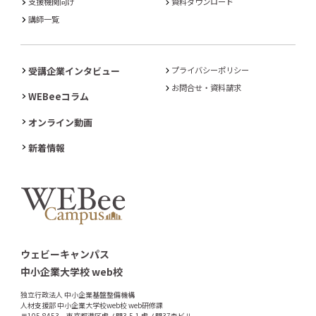
支援機関向け
資料ダウンロード
講師一覧
受講企業インタビュー
プライバシーポリシー
お問合せ・資料請求
WEBeeコラム
オンライン動画
新着情報
ウェビーキャンパス
中小企業大学校 web校
独立行政法人 中小企業基盤整備機構
人材支援部 中小企業大学校web校 web研修課
〒105-8453 東京都港区虎ノ門3-5-1 虎ノ門37森ビル