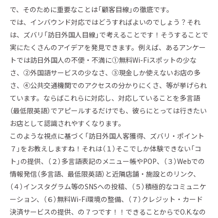
で、そのために重要なことは「顧客目線」の徹底です。
では、インバウンド対応ではどうすればよいのでしょう？それ
は、ズバリ「訪日外国人目線」で考えることです！そうすることで
実にたくさんのアイデアを発見できます。例えば、あるアンケー
トでは訪日外国人の不便・不満に①無料Wi-Fiスポットの少な
さ、②外国語サービスの少なさ、③現金しか使えないお店の多
さ、④公共交通機関でのアクセスの分かりにくさ、等が挙げられ
ています。ならばこれらに対応し、対応していることを多言語
（最低限英語）でアピールするだけでも、彼らにとっては行きたい
お店として認識されやすくなります。
このような視点に基づく「訪日外国人客獲得、ズバリ・ポイント
７」をお教えしますね！それは（１）そこでしか体験できない「コ
ト」の提供、（２）多言語表記のメニュー帳やPOP、（３）Webでの
情報発信（多言語、最低限英語）と近隣店舗・施設とのリンク、
（４）インスタグラム等のSNSへの投稿、（５）積極的なコミュニケ
ーション、（６）無料Wi-Fi環境の整備、（７）クレジット・カード
決済サービスの提供、の７つです！！できることからでO.K.なの