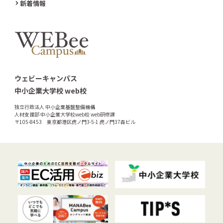
新着情報
ウェビーキャンパス
中小企業大学校 web校
独立行政法人 中小企業基盤整備機構
人材支援部 中小企業大学校web校 web研修課
〒105-8453 東京都港区虎ノ門3-5-1 虎ノ門37森ビル